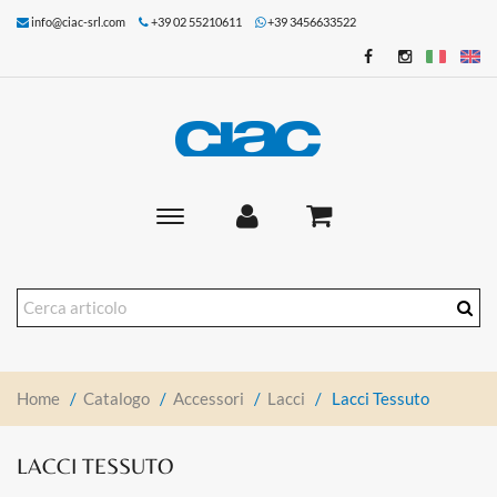
info@ciac-srl.com
+39 02 55210611
+39 3456633522
Toggle
main
navigation
Home
/
Catalogo
/
Accessori
/
Lacci
/
Lacci Tessuto
LACCI TESSUTO