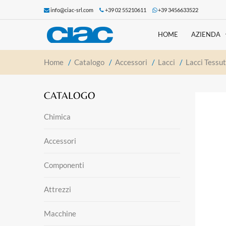
info@ciac-srl.com
+39 02 55210611
+39 3456633522
HOME
AZIENDA
Home
/
Catalogo
/
Accessori
/
Lacci
/
Lacci Tessu
CATALOGO
Chimica
Accessori
Componenti
Attrezzi
Macchine