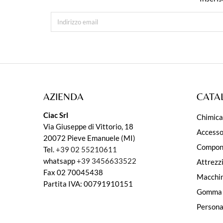
AZIENDA
CATA
Ciac Srl
Chimica
Via Giuseppe di Vittorio, 18
Accesso
20072 Pieve Emanuele (MI)
Compon
Tel.
+39 02 55210611
whatsapp
+39 3456633522
Attrezz
Fax 02 70045438
Macchi
Partita IVA: 00791910151
Gomma
Persona