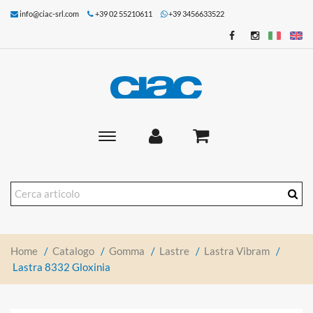
info@ciac-srl.com
+39 02 55210611
+39 3456633522
Toggle
main
navigation
Home
/
Catalogo
/
Gomma
/
Lastre
/
Lastra Vibram
/
Lastra 8332 Gloxinia