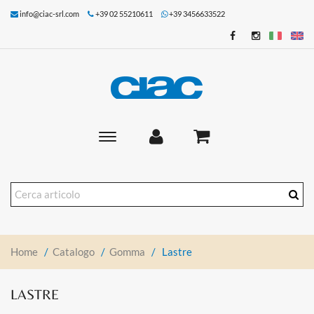
info@ciac-srl.com
+39 02 55210611
+39 3456633522
Toggle
main
navigation
Home
/
Catalogo
/
Gomma
/
Lastre
LASTRE