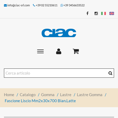
info@ciac-srl.com
+39 02 55210611
+39 3456633522
Toggle
main
navigation
Home
/
Catalogo
/
Gomma
/
Lastre
/
Lastre Gomma
/
Fascione Liscio Mm2x30x700 Bian.latte