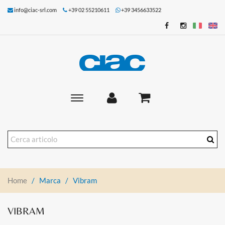
info@ciac-srl.com
+39 02 55210611
+39 3456633522
Toggle
main
navigation
Home
/
Marca
/
Vibram
VIBRAM