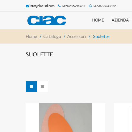
info@ciac-srl.com
+39 02 55210611
+39 3456633522
HOME
AZIENDA
Home
/
Catalogo
/
Accessori
/
Suolette
SUOLETTE