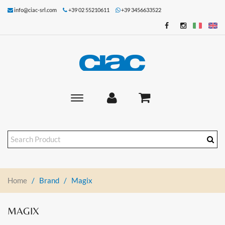
info@ciac-srl.com
+39 02 55210611
+39 3456633522
Toggle
main
navigation
Home
/
Brand
/
Magix
MAGIX